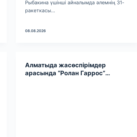
Рыбакина үшінші айналымда әлемнің 31-
ракеткасы…
08.08.2026
Алматыда жасөспірімдер
арасында “Ролан Гаррос”
турнирінің іріктеу кезеңі өтеді