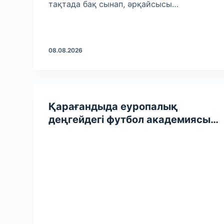
тақтада бақ сынап, әрқай­сысы…
08.08.2026
Қарағандыда еуропалық
деңгейдегі футбол академиясы
салынып жатыр