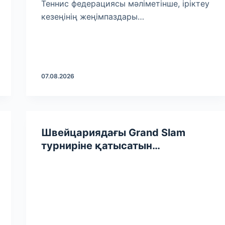
Теннис федерациясы мәліметінше, іріктеу
кезеңінің жеңімпаздары…
07.08.2026
Швейцариядағы Grand Slam
турниріне қатысатын
қазақстандық дзюдошылар
белгілі болды