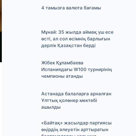
4 тамызға валюта бағамы
Мұнай: 35 жылда аймақ үш есе
өсті, ал сол өсімнің барлығын
дерлік Қазақстан берді
Жібек Құламбаева
Испаниядағы W100 турнирінің
чемпионы атанды
Астанада балаларға арналған
Ұлттық қолөнер мектебі
ашылды
«Байтақ» жасылдар партиясы
өңірдің әлеуетін арттыратын