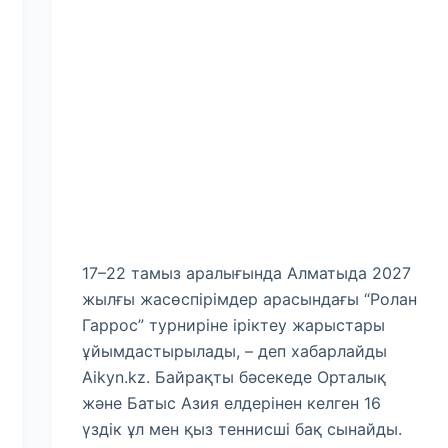
17–22 тамыз аралығында Алматыда 2027
жылғы жасөспірімдер арасындағы “Ролан
Гаррос” турниріне іріктеу жарыстары
ұйымдастырылады, – деп хабарлайды
Aikyn.kz. Байрақты бәсекеде Орталық
және Батыс Азия елдерінен келген 16
үздік ұл мен қыз теннисші бақ сынайды.