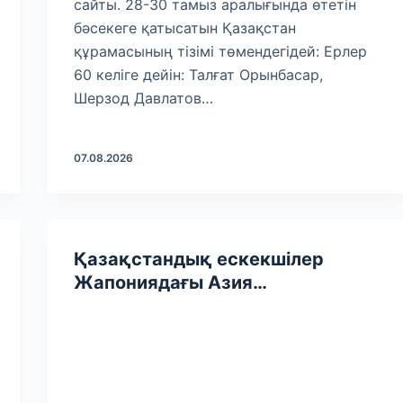
сайты. 28-30 тамыз аралығында өтетін
бәсекеге қатысатын Қазақстан
құрамасының тізімі төмендегідей: Ерлер
60 келіге дейін: Талғат Орынбасар,
Шерзод Давлатов…
07.08.2026
Қазақстандық ескекшілер
Жапониядағы Азия
чемпионатында екі алтын
медаль жеңіп алды