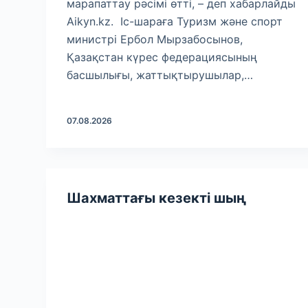
марапаттау рәсімі өтті, – деп хабарлайды
Aikyn.kz. Іс-шараға Туризм және спорт
министрі Ербол Мырзабосынов,
Қазақстан күрес федерациясының
басшылығы, жаттықтырушылар,…
07.08.2026
Шахматтағы кезекті шың