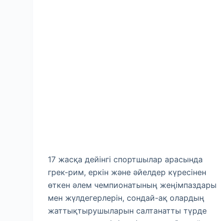
17 жасқа дейінгі спортшылар арасында
грек-рим, еркін және әйелдер күресінен
өткен әлем чемпионатының жеңімпаздары
мен жүлдегерлерін, сондай-ақ олардың
жаттықтырушыларын салтанатты түрде