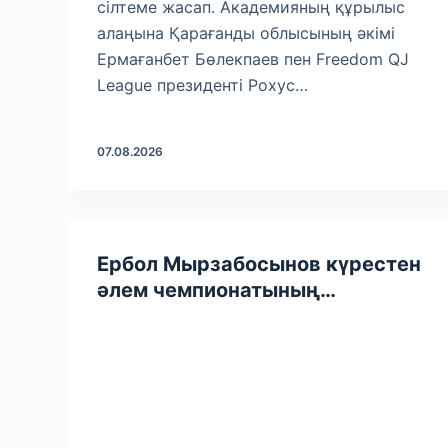
сілтеме жасап. Академияның құрылыс
алаңына Қарағанды облысының әкімі
Ермағанбет Бөлекпаев пен Freedom QJ
League президенті Рохус…
07.08.2026
Ербол Мырзабосынов күрестен
әлем чемпионатының
жеңімпаздары мен
жүлдегерлерін марапаттады