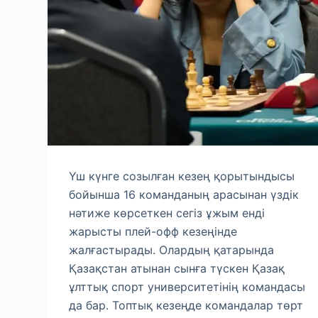
Үш күнге созылған кезең қорытындысы
бойынша 16 команданың арасынан үздік
нәтиже көрсеткен сегіз ұжым енді
жарысты плей-офф кезеңінде
жалғастырады. Олардың қатарында
Қазақстан атынан сынға түскен Қазақ
ұлттық спорт университетінің командасы
да бар. Топтық кезеңде командалар төрт