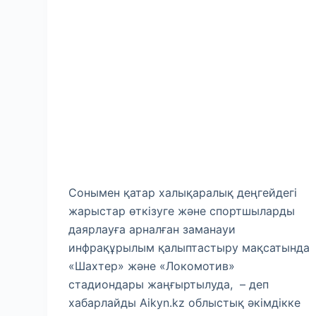
Сонымен қатар халықаралық деңгейдегі
жарыстар өткізуге және спортшыларды
даярлауға арналған заманауи
инфрақұрылым қалыптастыру мақсатында
«Шахтер» және «Локомотив»
стадиондары жаңғыртылуда, – деп
хабарлайды Aikyn.kz облыстық әкімдікке