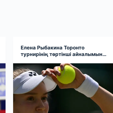
Елена Рыбакина Торонто
турнирінің төртінші айналымына
жолдама алды