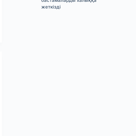
бастамаларды халыққа
жеткізді