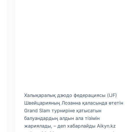
Халықаралық дзюдо федерациясы (IJF)
Швейцарияның Лозанна қаласында өтетін
Grand Slam турниріне қатысатын
балуандардың алдын ала тізімін
жариялады, – деп хабарлайды Aikyn.kz