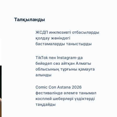
Талқыланды
ЖСДП инклюзивті отбасыларды
қолдау жөніндегі
бастамаларды таныстырды
TikTok пен Instagram-да
бейәдеп сөз айтқан Алматы
облысының тұрғыны қамауға
алынды
Comic Con Astana 2026
фестивалінде әлемге танымал
косплей шеберлері үздіктерді
таңдайды